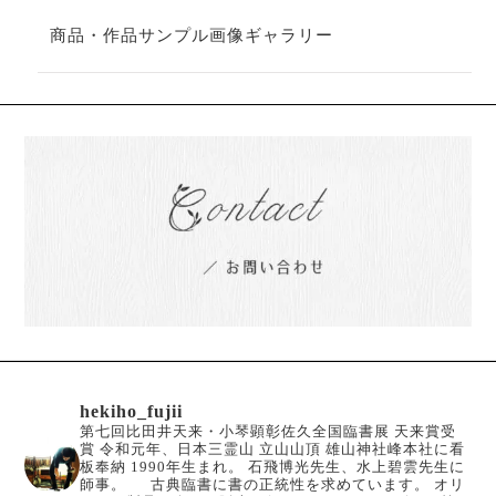
商品・作品サンプル画像ギャラリー
hekiho_fujii
第七回比田井天来・小琴顕彰佐久全国臨書展 天来賞受
賞
令和元年、日本三霊山 立山山頂 雄山神社峰本社に看
板奉納
1990年生まれ。
石飛博光先生、水上碧雲先生に
師事。
古典臨書に書の正統性を求めています。
オリ