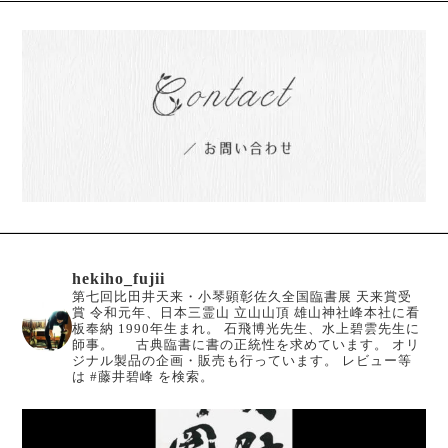
hekiho_fujii
第七回比田井天来・小琴顕彰佐久全国臨書展 天来賞受
賞
令和元年、日本三霊山 立山山頂 雄山神社峰本社に看
板奉納
1990年生まれ。
石飛博光先生、水上碧雲先生に
師事。
古典臨書に書の正統性を求めています。
オリ
ジナル製品の企画・販売も行っています。
レビュー等
は #藤井碧峰 を検索。